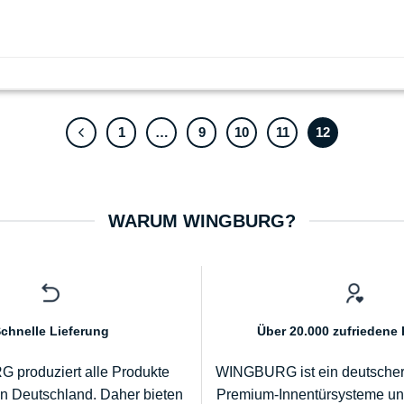
1
…
9
10
11
12
WARUM WINGBURG?
chnelle Lieferung
Über 20.000 zufriedene
produziert alle Produkte
WINGBURG ist ein deutscher S
in Deutschland. Daher bieten
Premium-Innentürsysteme u