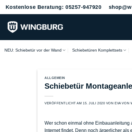
Zum
Kostenlose Beratung: 05257-947920
shop@wi
Inhalt
springen
NEU: Schiebetür vor der Wand
Schiebetüren Komplettsets
ALLGEMEIN
Schiebetür Montageanle
VERÖFFENTLICHT AM
15. JULI 2020
VON
EVA VON
Wer schon einmal ohne Einbauanleitung a
Internet findet. Denn noch ärgerlicher al