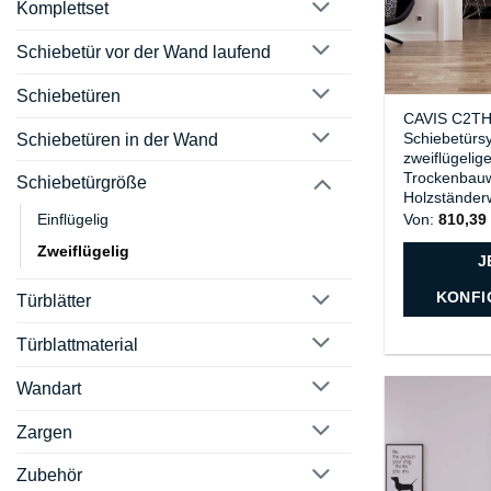
Komplettset
Schiebetür vor der Wand laufend
Schiebetüren
CAVIS C2T
Schiebetürs
Schiebetüren in der Wand
zweiflügelige
Trockenbau
Schiebetürgröße
Holzständer
Von:
810,3
Einflügelig
Zweiflügelig
J
KONFI
Türblätter
Türblattmaterial
Wandart
Zargen
Zubehör