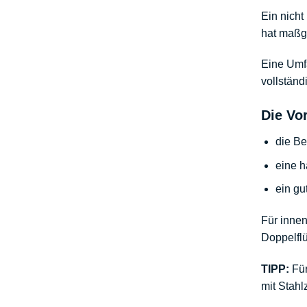
Ein nicht
hat maßg
Eine Umfa
vollständ
Die Vo
die B
eine h
ein gu
Für
innen
Doppelflü
TIPP:
Für
mit Stahl