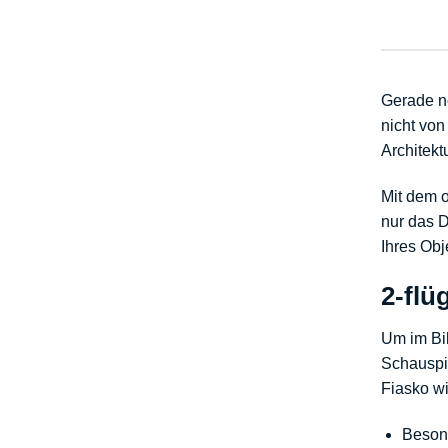
Gerade no
nicht von
Architektu
Mit dem o
nur das D
Ihres Obj
2-flü
Um im Bil
Schauspie
Fiasko wi
Beson