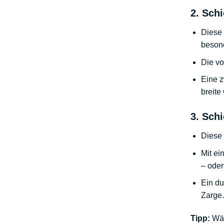
2. Sch
Diese 
beson
Die vo
Eine z
breite
3. Schi
Diese 
Mit ei
– oder
Ein d
Zarge.
Tipp:
Wän