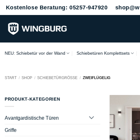
Zum
Kostenlose Beratung: 05257-947920
shop@wi
Inhalt
springen
NEU: Schiebetür vor der Wand
Schiebetüren Komplettsets
START
/
SHOP
/
SCHIEBETÜRGRÖSSE
/
ZWEIFLÜGELIG
PRODUKT-KATEGORIEN
Avantgardistische Türen
Griffe