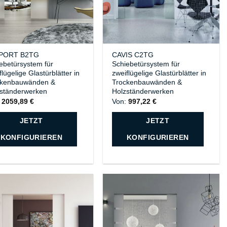
PORT B2TG
CAVIS C2TG
ebetürsystem für
Schiebetürsystem für
flügelige Glastürblätter in
zweiflügelige Glastürblätter in
ckenbauwänden &
Trockenbauwänden &
ständerwerken
Holzständerwerken
:
2059,89
€
Von:
997,22
€
JETZT
JETZT
KONFIGURIEREN
KONFIGURIEREN