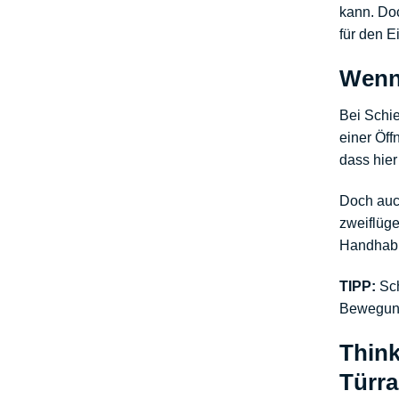
kann. Doc
für den E
Wenn 
Bei Schie
einer
Öff
dass hie
Doch auch
zweiflüge
Handhabun
TIPP:
Sch
Bewegung
Think
Türr