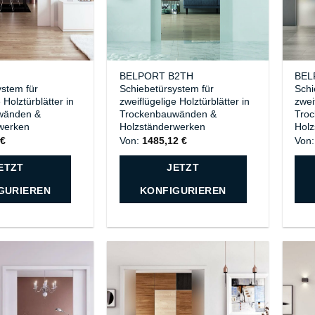
H
BELPORT B2TH
BEL
ystem für
Schiebetürsystem für
Schi
 Holztürblätter in
zweiflügelige Holztürblätter in
zwei
wänden &
Trockenbauwänden &
Tro
werken
Holzständerwerken
Holz
9
€
Von:
1485,12
€
Von
ETZT
JETZT
GURIEREN
KONFIGURIEREN