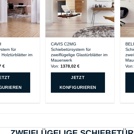
H
CAVIS C2MG
BEL
ystem für
Schiebetürsystem für
Schi
 Holztürblätter im
zweiflügelige Glastürblätter im
zwei
Mauerwerk
Mau
97
€
Von:
1378,02
€
Von
ETZT
JETZT
GURIEREN
KONFIGURIEREN
ZWEIFLÜGELIGE SCHIEBETÜR 