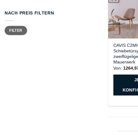
NACH PREIS FILTERN
Min.
Max.
FILTER
Preis
Preis
CAVIS C2M
Schiebetürs
zweiflügelige
Mauerwerk
Von:
1264,
J
KONFI