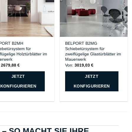
PORT B2MH
BELPORT B2MG
ebetürsystem für
Schiebetürsystem für
flügelige Holztürblätter im
zweiflügelige Glastürblätter im
erwerk
Mauerwerk
:
2679,88
€
Von:
3019,03
€
JETZT
JETZT
KONFIGURIEREN
KONFIGURIEREN
– SO MACHT SIE IHRE