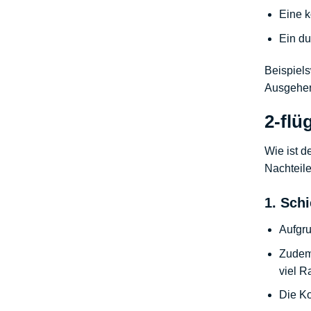
Eine
k
Ein du
Beispiel
Ausgehend
2-flü
Wie ist d
Nachteil
1. Sch
Aufgru
Zudem 
viel R
Die
Ko