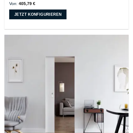
Von:
405,79
€
JETZT KONFIGURIEREN