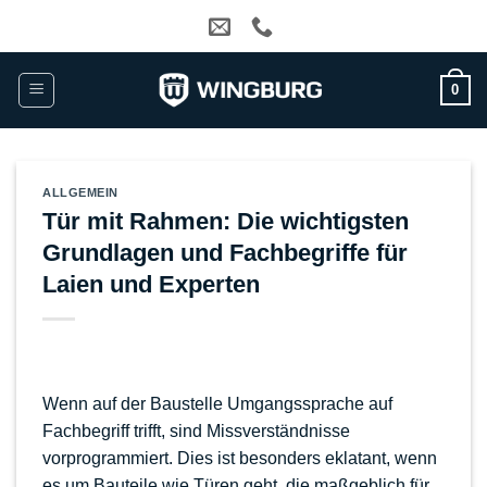
Zum
Inhalt
springen
0
ALLGEMEIN
Tür mit Rahmen: Die wichtigsten
Grundlagen und Fachbegriffe für
Laien und Experten
Wenn auf der Baustelle Umgangssprache auf
Fachbegriff trifft, sind Missverständnisse
vorprogrammiert. Dies ist besonders eklatant, wenn
es um Bauteile wie Türen geht, die maßgeblich für