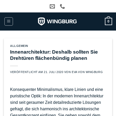
Zum
Inhalt
springen
0
ALLGEMEIN
Innenarchitektur: Deshalb sollten Sie
Drehtüren flächenbündig planen
VERÖFFENTLICHT AM
21. JULI 2020
VON
EVA VON WINGBURG
Konsequenter Minimalismus, klare Linien und eine
puristische Optik: In der modernen Innenarchitektur
sind seit geraumer Zeit detailreduzierte Lösungen
gefragt, die sich harmonisch ins architektonische
Gesamtkonzept einfügen. Sie geben sowohl dem