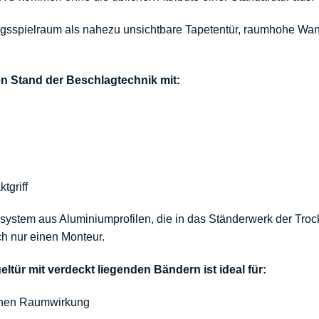
ungsspielraum als nahezu unsichtbare
Tapetentür
, raumhohe Wan
en Stand der
Beschlagtechnik
mit:
tgriff
usystem aus Aluminiumprofilen, die in das Ständerwerk der
Tro
ch nur einen Monteur.
ür mit verdeckt liegenden Bändern ist ideal für:
ichen Raumwirkung