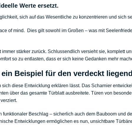
deelle Werte ersetzt.
ichkeit, sich auf das Wesentliche zu konzentrieren und sich sel
eace of mind. Dies gilt sowohl im Großen – was mit Seelenfried
itt immer stärker zurück. Schlussendlich versieht sie, komplett un
fort so zu entlasten, dass er sich keine Gedanken mehr mac
ein Beispiel für den verdeckt liege
m sich diese Entwicklung erklären lässt. Das Scharnier entwick
enten über das gesamte Türblatt ausbreitete. Türen von beson
verziert.
in funktionaler Beschlag – sicherlich auch dem Bauboom und d
nische Entwicklungen ermöglichen es nun, unsichtbare Türbänd