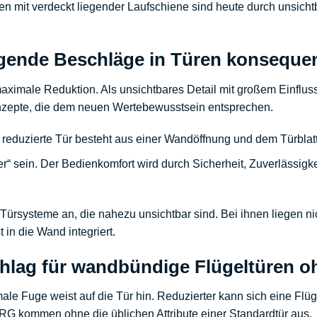
n mit verdeckt liegender Laufschiene sind heute durch unsich
egende Beschläge in Türen konsequen
ximale Reduktion. Als unsichtbares Detail mit großem Einfluss
onzepte, die dem neuen Wertebewusstsein entsprechen.
 reduzierte Tür besteht aus einer Wandöffnung und dem Türblatt,
er“ sein. Der Bedienkomfort wird durch Sicherheit, Zuverlässigkei
 Türsysteme an, die nahezu unsichtbar sind. Bei ihnen liegen ni
in die Wand integriert.
chlag für wandbündige Flügeltüren 
le Fuge weist auf die Tür hin. Reduzierter kann sich eine Flüge
URG
kommen ohne die üblichen Attribute einer Standardtür aus.