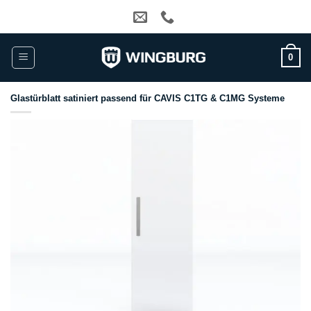
Zum
Inhalt
springen
0
Glastürblatt satiniert passend für CAVIS C1TG & C1MG Systeme