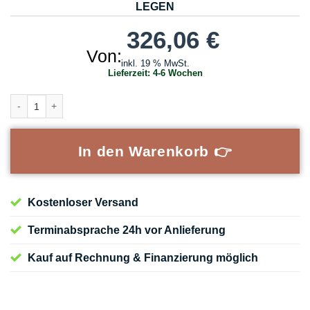
LEGEN
326,06
€
Von:
inkl. 19 % MwSt.
Lieferzeit:
4-6 Wochen
Glastürblatt satiniert passend für CAVIS C1TG & C1MG Systeme Meng
In den Warenkorb 👉
Kostenloser Versand
Terminabsprache 24h vor Anlieferung
Kauf auf Rechnung & Finanzierung möglich