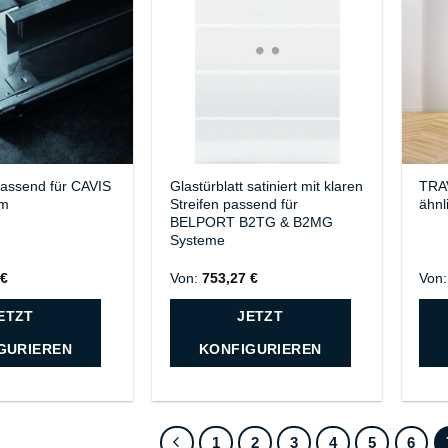
passend für CAVIS
Glastürblatt satiniert mit klaren
TRA
em
Streifen passend für
ähnl
BELPORT B2TG & B2MG
Systeme
9
€
Von:
753,27
€
Von
ETZT
JETZT
GURIEREN
KONFIGURIEREN
1
2
3
4
5
6