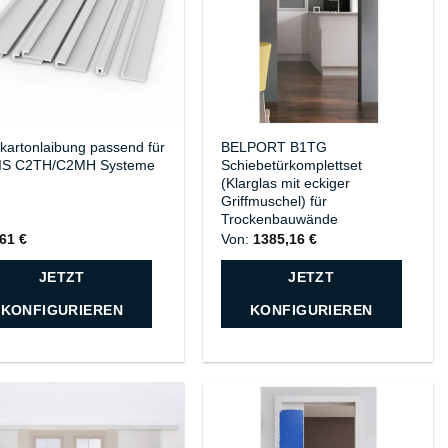
kartonlaibung passend für
BELPORT B1TG
IS C2TH/C2MH Systeme
Schiebetürkomplettset
(Klarglas mit eckiger
Griffmuschel) für
Trockenbauwände
,61
€
Von:
1385,16
€
JETZT
JETZT
KONFIGURIEREN
KONFIGURIEREN