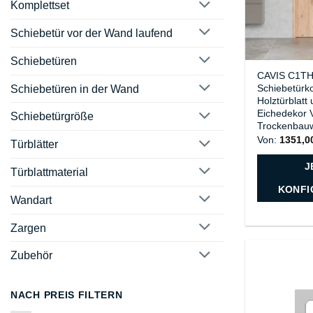
Komplettset
Schiebetür vor der Wand laufend
Schiebetüren
CAVIS C1T
Schiebetürko
Schiebetüren in der Wand
Holztürblatt
Eichedekor V
Schiebetürgröße
Trockenbau
Von:
1351,
Türblätter
J
Türblattmaterial
KONFI
Wandart
Zargen
Zubehör
NACH PREIS FILTERN