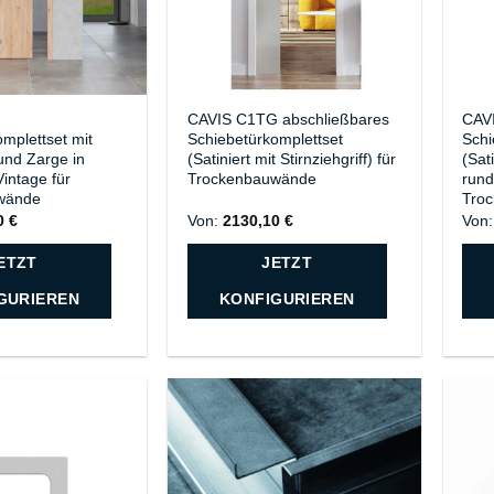
H
CAVIS C1TG abschließbares
CAV
mplettset mit
Schiebetürkomplettset
Schi
 und Zarge in
(Satiniert mit Stirnziehgriff) für
(Sati
intage für
Trockenbauwände
rund
wände
Tro
00
€
Von:
2130,10
€
Von
ETZT
JETZT
GURIEREN
KONFIGURIEREN