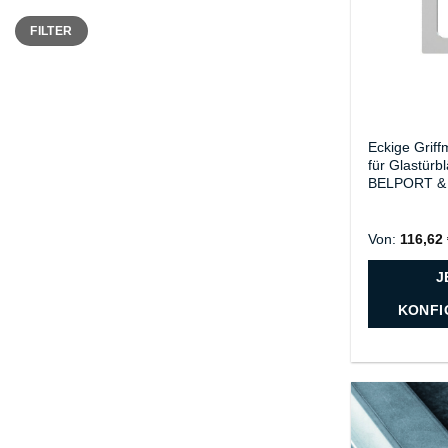
Min.
Max.
FILTER
Preis
Preis
Eckige Griff
für Glastürb
BELPORT & 
Von:
116,62
J
KONFI