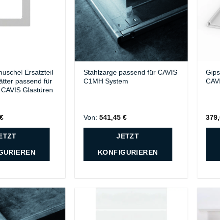
muschel Ersatzteil
Stahlzarge passend für CAVIS
Gips
lätter passend für
C1MH System
CAV
CAVIS Glastüren
€
Von:
541,45
€
379
ETZT
JETZT
GURIEREN
KONFIGURIEREN