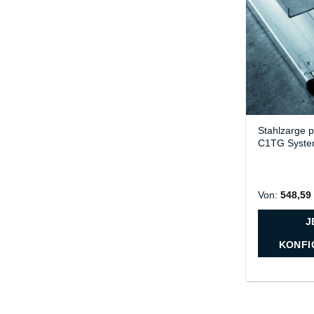
Stahlzarge 
C1TG Syst
Von:
548,5
J
KONFI