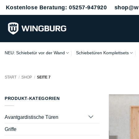
Zum
Kostenlose Beratung: 05257-947920
shop@wi
Inhalt
springen
NEU: Schiebetür vor der Wand
Schiebetüren Komplettsets
START
/
SHOP
/
SEITE 7
PRODUKT-KATEGORIEN
Avantgardistische Türen
Griffe