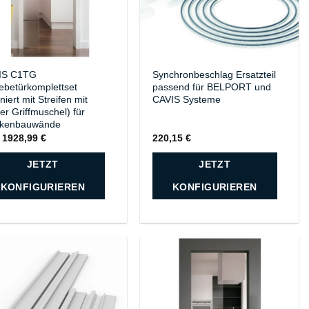
IS C1TG
Synchronbeschlag Ersatzteil
ebetürkomplettset
passend für BELPORT und
niert mit Streifen mit
CAVIS Systeme
er Griffmuschel) für
ckenbauwände
:
1928,99
€
220,15
€
JETZT
JETZT
KONFIGURIEREN
KONFIGURIEREN