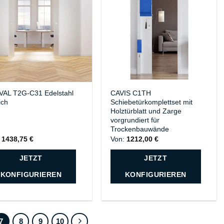
VAL T2G-C31 Edelstahl
CAVIS C1TH
ich
Schiebetürkomplettset mit
Holztürblatt und Zarge
vorgrundiert für
Trockenbauwände
:
1438,75
€
Von:
1212,00
€
JETZT
JETZT
KONFIGURIEREN
KONFIGURIEREN
7
8
9
10