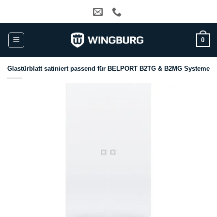
Zum
Inhalt
springen
0
Glastürblatt satiniert passend für BELPORT B2TG & B2MG Systeme