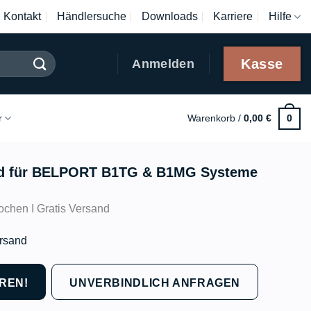
Kontakt
Händlersuche
Downloads
Karriere
Hilfe
Kasse
Anmelden
r
Warenkorb /
0,00
€
0
end für BELPORT B1TG & B1MG Systeme
chen I Gratis Versand
ersand
REN!
UNVERBINDLICH ANFRAGEN