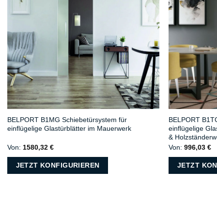
BELPORT B1MG Schiebetürsystem für
BELPORT B1TG 
einflügelige Glastürblätter im Mauerwerk
einflügelige Gl
& Holzständerw
Von:
1580,32
€
Von:
996,03
€
JETZT KONFIGURIEREN
JETZT KON