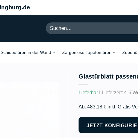
ngburg.de
Suchen
nach:
Schiebetüren in der Wand
Zargenlose Tapetentüren
Zubehö
Glastürblatt pass
Lieferbar
I
Lieferzeit: 4-6
Wo
Ab: 483,18 € inkl. Gratis V
JETZT KONFIGURIE