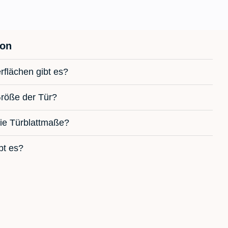
ion
rflächen gibt es?
Größe der Tür?
ie Türblattmaße?
bt es?