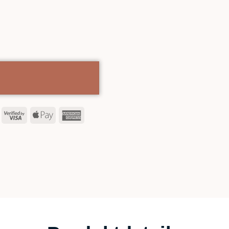
asterCard
Visa
Apple
American
2
Pay
Express