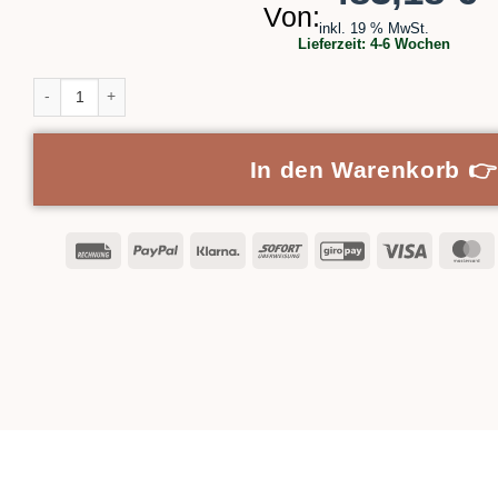
Von:
inkl. 19 % MwSt.
Lieferzeit:
4-6 Wochen
Glastürblatt passend für BELPORT B1TG & B1MG Systeme Menge
In den Warenkorb 👉
Rechung
PayPal
Klarna
Sofort
GiroPay
Visa
M