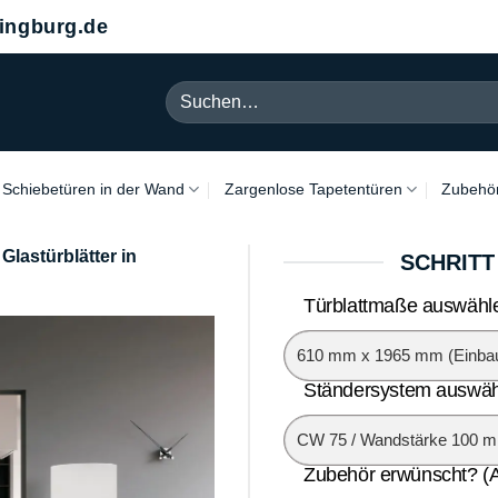
ngburg.de
Suchen
nach:
Schiebetüren in der Wand
Zargenlose Tapetentüren
Zubehö
lastürblätter in
SCHRITT
Türblattmaße auswähle
Ständersystem auswäh
Zubehör erwünscht? (Au