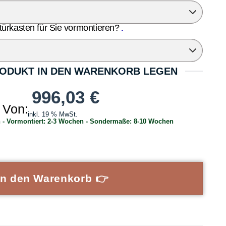
türkasten für Sie vormontieren?
PRODUKT IN DEN WARENKORB LEGEN
996,03
€
Von:
inkl. 19 % MwSt.
 - Vormontiert: 2-3 Wochen - Sondermaße: 8-10 Wochen
m für einflügelige Glastürblätter in Trockenbauwänden & Holzständer
In den Warenkorb 👉