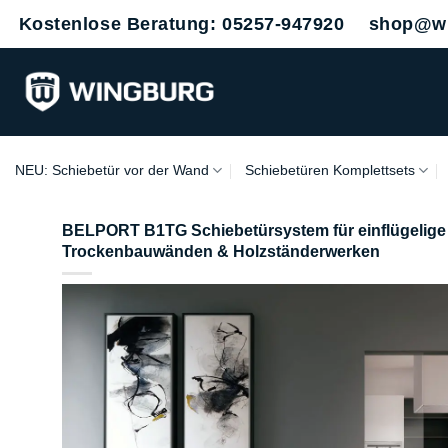
Zum
Kostenlose Beratung: 05257-947920
shop@wi
Inhalt
springen
NEU: Schiebetür vor der Wand
Schiebetüren Komplettsets
BELPORT B1TG Schiebetürsystem für einflügelige G
Trockenbauwänden & Holzständerwerken