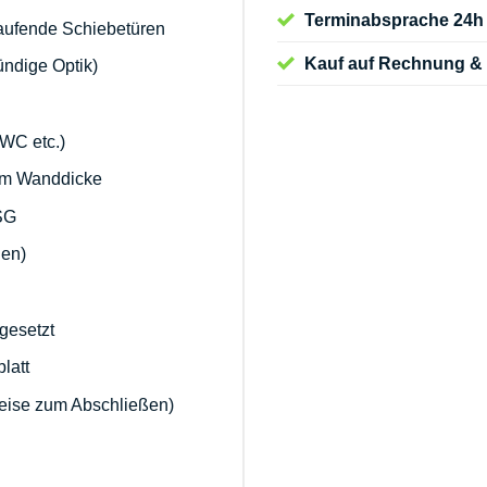
Terminabsprache 24h 
laufende Schiebetüren
Kauf auf Rechnung & 
ndige Optik)
-WC etc.)
cm Wanddicke
ESG
den)
gesetzt
latt
weise zum Abschließen)