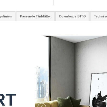
gslinien
Passende Türblätter
Downloads B1TG
Technis
RT